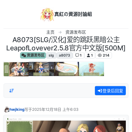
跳转至内容
真紅の資源討論組
主页
资源发布区
A8073[SLG/汉化]爱的跳跃黑暗公主
LeapofLovever2.5.8官方中文版[500M]
资源发布区
slg
a8073
1
1
214
登录后回复
hwjking
写于
2025年12月18日 上午6:03
最后由 编辑
离线