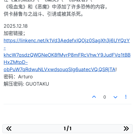
《吸血鬼》和《恶魔》中添加了许多恐怖的内容，
供卡赫鲁与之战斗、引诱或被其杀死。
2025.12.18
加密链接；
https://linkenc.net/k1Vd3AedefxIQOjz0SagXh3j6UYQzY
-
khcW7qsdzQWGNeOK8fMyrP8mFRcVhw.Y9JudFVq1tBB
HxZMtpD-
obPuW7qRdwuNLVxwdsouqSIg6uatecVQ.QSRjTA
!
密码：Arturo
解压密码: GUOTAKU
0
1 / 1