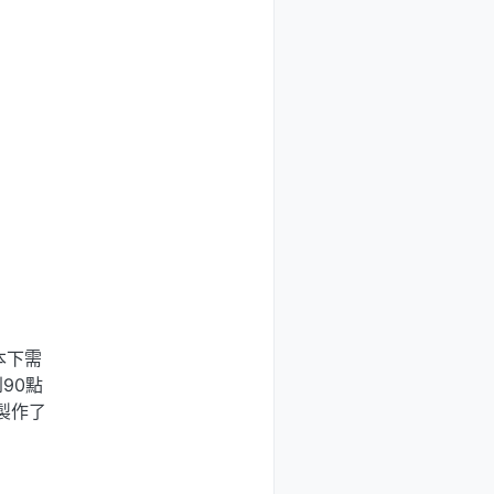
本下需
90點
製作了