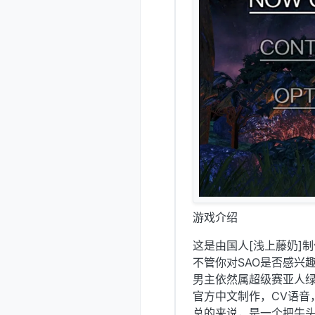
游戏介绍
这是由国人[浅上藤奶]制
不管你对SAO是否感兴
男主依然属超级赛亚人绿
官方中文制作，CV语音
总的来说，是一个把牛