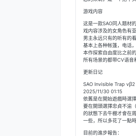
游戏内容
这是一款SAO同人题材
戏内容涉及的女角色有
男主永远只有的听有的看
基本上各种帐篷，电话
本作探索自由度比之前
所有场景的都带CV语音
更新日记
SAO Invisible Trap vβ2
2025/11/30 01:15
依舊是在開始遊戲時選擇
要在開頭選擇忠貞不渝（
的狀態下去牛棚才會在周
一些，所以多花了一點
目前的進步報告：