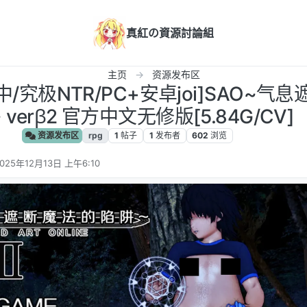
真紅の資源討論組
主页
资源发布区
中/究极NTR/PC+安卓joi]SAO~气
 verβ2 官方中文无修版[5.84G/CV]
资源发布区
rpg
1
帖子
1
发布者
602
浏览
025年12月13日 上午6:10
 编辑