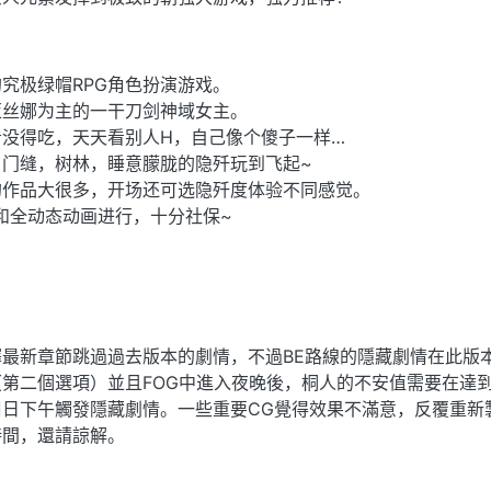
的究极绿帽RPG角色扮演游戏。
亚丝娜为主的一干刀剑神域女主。
没得吃，天天看别人H，自己像个傻子一样…
，门缝，树林，睡意朦胧的隐歼玩到飞起~
的作品大很多，开场还可选隐歼度体验不同感觉。
和全动态动画进行，十分社保~
最新章節跳過過去版本的劇情，不過BE路線的隱藏劇情在此版
第二個選項）並且FOG中進入夜晚後，桐人的不安值需要在達到
日下午觸發隱藏劇情。一些重要CG覺得效果不滿意，反覆重新
時間，還請諒解。