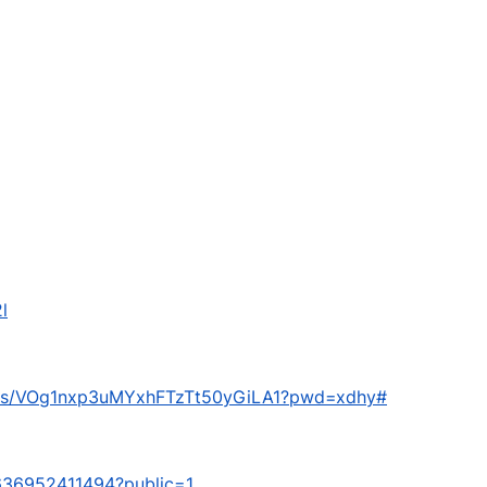
l
om/s/VOg1nxp3uMYxhFTzTt50yGiLA1?pwd=xdhy#
/a636952411494?public=1