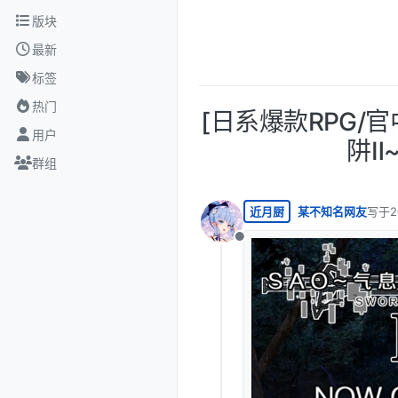
跳转至内容
版块
最新
标签
热门
[日系爆款RPG/官
用户
阱Ⅱ~
群组
近月厨
某不知名网友
写于
2
最后由
离线