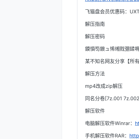
飞猫盘会员优惠码：UXTI
解压指南
解压密码
鏌愪笉鐭ュ悕缃戝弸鍒嗕
某不知名网友分享【所
解压方法
mp4改成zip解压
同名分卷[7z.001 7z.
解压软件
电脑解压软件Winrar：
h
手机解压软件RAR：
htt