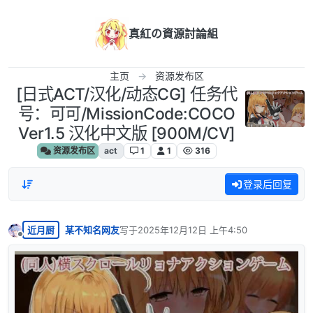
跳转至内容
真紅の資源討論組
主页
资源发布区
[日式ACT/汉化/动态CG] 任务代
号：可可/MissionCode:COCO
Ver1.5 汉化中文版 [900M/CV]
资源发布区
act
1
1
316
登录后回复
近月厨
某不知名网友
写于
2025年12月12日 上午4:50
最后由 编辑
离线