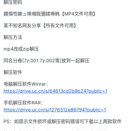
解压密码
鏌愪笉鐭ュ悕缃戝弸鍒嗕韩【MP4文件可用】
某不知名网友分享【所有文件可用】
解压方法
mp4改成zip解压
同名分卷[7z.001 7z.002等]放到一起解压
解压软件
电脑解压软件Winrar：
https://drive.uc.cn/s/64613cd2b9b24?public=1
手机解压软件RAR：
https://drive.uc.cn/s/1276312e86794?public=1
PS：如提示文件损坏或解压密码错误可下载以上两款软件