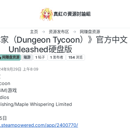
真紅の資源討論組
主页
资源发布区
网赚盘资源
（Dungeon Tycoon）》官方中文
Unleashed硬盘版
网赚盘资源
端游
1
帖子
1
发布者
154
浏览
24年9月29日 上午8:09
编辑
家
coon
IM)游戏
dios
hing/Maple Whispering Limited
5日
re.steampowered.com/app/2400770/