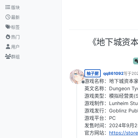
跳转至内容
版块
最新
标签
热门
《地下城资本家
用户
群组
柚子厨
qq861092
写于
20
最后由 
游戏名称：地下城资本
离线
英文名称：Dungeon Ty
游戏类型：模拟经营类(S
游戏制作：Lunheim Stu
游戏发行：Goblinz Publis
游戏平台：PC
发售时间：2024年9月2
官方网站：
https://sto