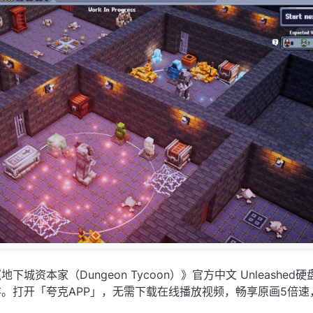
城资本家（Dungeon Tycoon）》官方中文 Unleashed硬
。打开「夸克APP」，无需下载在线播放视频，畅享原画5倍速