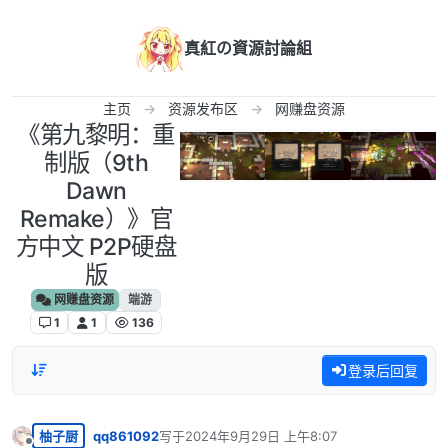
跳转至内容
真紅の資源討論組
主页
资源发布区
网赚盘资源
《第九黎明：重
制版（9th
Dawn
Remake）》官
方中文 P2P硬盘
版
网赚盘资源
端游
1
1
136
登录后回复
柚子厨
qq861092
写于
2024年9月29日 上午8:07
最后由 编辑