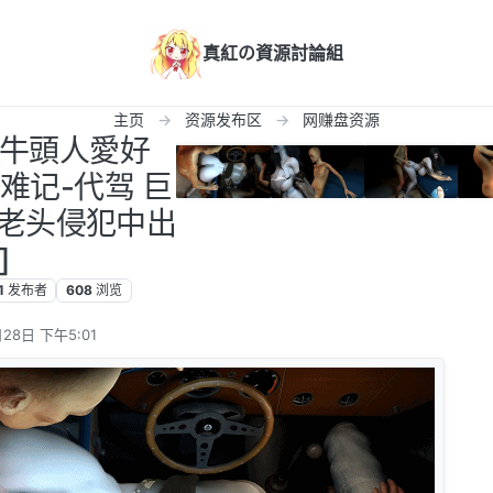
真紅の資源討論組
主页
资源发布区
网赚盘资源
M] 牛頭人愛好
难记-代驾 巨
老头侵犯中出
]
1
发布者
608
浏览
28日 下午5:01