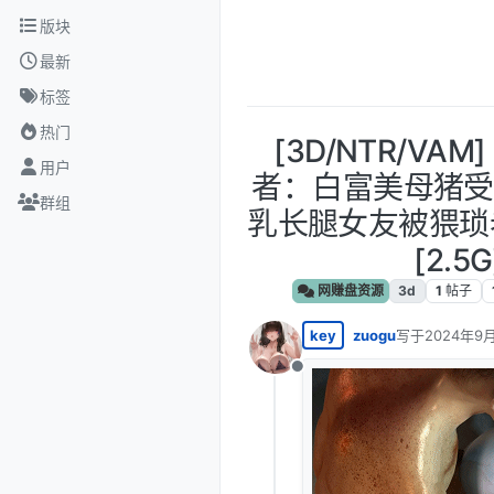
跳转至内容
版块
最新
标签
热门
[3D/NTR/VA
用户
者：白富美母猪受
群组
乳长腿女友被猥琐
[2.5G
网赚盘资源
3d
1
帖子
key
zuogu
写于
2024年9月
最后由 编辑
离线