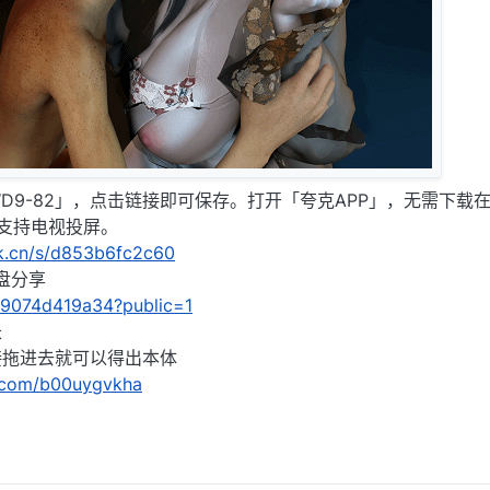
D9-82」，点击链接即可保存。打开「夸克APP」，无需下载
支持电视投屏。
rk.cn/s/d853b6fc2c60
网盘分享
/019074d419a34?public=1
长
接拖进去就可以得出本体
.com/b00uygvkha