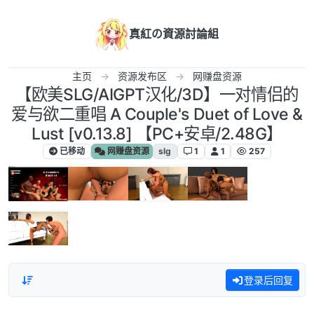
跳转至内容
真紅の資源討論組
主页
资源发布区
网赚盘资源
【欧美SLG/AIGPT汉化/3D】一对情侣的
爱与欲二重唱 A Couple's Duet of Love &
Lust [v0.13.8] 【PC+安卓/2.48G】
已移动
网赚盘资源
slg
1
1
257
登录后回复