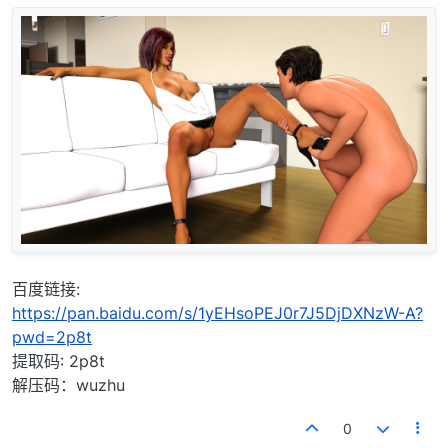
百度链接:
https://pan.baidu.com/s/1yEHsoPEJ0r7J5DjDXNzW-A?
pwd=2p8t
提取码: 2p8t
解压码：wuzhu
0