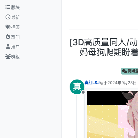
跳转至内容
版块
最新
标签
热门
[3D高质量同人/动
用户
妈母狗爬期盼着我
群组
网赚
真红LSJ
写于
2024年9月28日 
真
最后由 编辑
离线