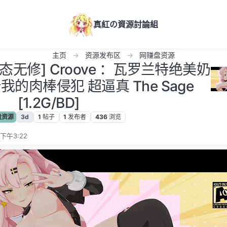
真紅の資源討論組
主页
资源发布区
网赚盘资源
态无修] Croove ：瓦罗兰特绝美奶
的肉棒侵犯 超逼真 The Sage
[1.2G/BD]
盘资源
3d
1
帖子
1
发布者
436
浏览
下午3:22