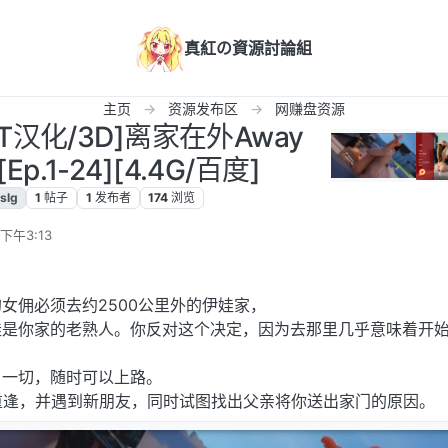
真紅の資源討論組
主页
资源发布区
网赚盘资源
PT汉化/3D]离家在外Away
[Ep.1-24][4.4G/百度]
slg
1
帖子
1
发布者
174
浏览
下午3:13
。
女佣必须去约2500公里外的伊娃家，
娃是你家的老熟人。你反对这个决定，因为去那里几乎意味着开
了一切，随时可以上路。
重逢，并遇到新朋友，同时试图找出父亲将你送出家门的原因。