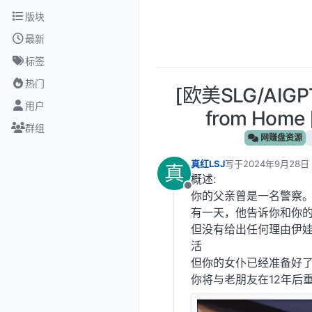
跳转至内容
版块
最新
标签
热门
[欧美SLG/AIG
用户
from Home 
群组
网赚盘资源
真红LSJ
写于
2024年9月28日 
真
最后由 编辑
概述:
离线
你的父亲曾是一名警察
有一天，他告诉你和你的
但没有给出任何理由伊
活
但你的女仆已经准备好
你将与老朋友在12年后