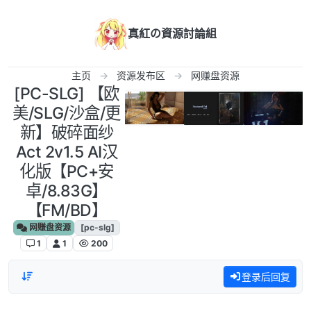
跳转至内容
真紅の資源討論組
主页
资源发布区
网赚盘资源
[PC-SLG] 【欧
美/SLG/沙盒/更
新】破碎面纱
Act 2v1.5 AI汉
化版【PC+安
卓/8.83G】
【FM/BD】
网赚盘资源
[pc-slg]
1
1
200
登录后回复