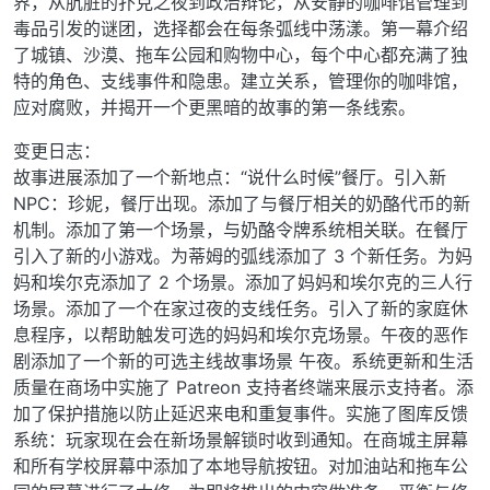
界，从肮脏的扑克之夜到政治辩论，从安静的咖啡馆管理到
毒品引发的谜团，选择都会在每条弧线中荡漾。第一幕介绍
了城镇、沙漠、拖车公园和购物中心，每个中心都充满了独
特的角色、支线事件和隐患。建立关系，管理你的咖啡馆，
应对腐败，并揭开一个更黑暗的故事的第一条线索。
变更日志：
故事进展添加了一个新地点：“说什么时候”餐厅。引入新
NPC：珍妮，餐厅出现。添加了与餐厅相关的奶酪代币的新
机制。添加了第一个场景，与奶酪令牌系统相关联。在餐厅
引入了新的小游戏。为蒂姆的弧线添加了 3 个新任务。为妈
妈和埃尔克添加了 2 个场景。添加了妈妈和埃尔克的三人行
场景。添加了一个在家过夜的支线任务。引入了新的家庭休
息程序，以帮助触发可选的妈妈和埃尔克场景。午夜的恶作
剧添加了一个新的可选主线故事场景 午夜。系统更新和生活
质量在商场中实施了 Patreon 支持者终端来展示支持者。添
加了保护措施以防止延迟来电和重复事件。实施了图库反馈
系统：玩家现在会在新场景解锁时收到通知。在商城主屏幕
和所有学校屏幕中添加了本地导航按钮。对加油站和拖车公