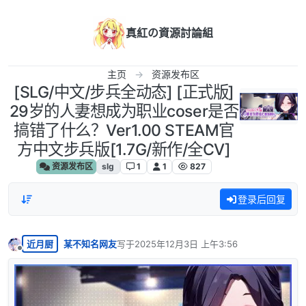
跳转至内容
真紅の資源討論組
主页
资源发布区
[SLG/中文/步兵全动态] [正式版]
29岁的人妻想成为职业coser是否
搞错了什么？Ver1.00 STEAM官
方中文步兵版[1.7G/新作/全CV]
资源发布区
slg
1
1
827
登录后回复
近月厨
某不知名网友
写于
2025年12月3日 上午3:56
最后由 编辑
离线