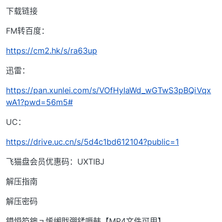
下载链接
FM转百度：
https://cm2.hk/s/ra63up
迅雷：
https://pan.xunlei.com/s/VOfHyIaWd_wGTwS3pBQiVqx
wA1?pwd=56m5#
UC：
https://drive.uc.cn/s/5d4c1bd612104?public=1
飞猫盘会员优惠码：UXTIBJ
解压指南
解压密码
鏌愪笉鐭ュ悕缃戝弸鍒嗕韩【MP4文件可用】