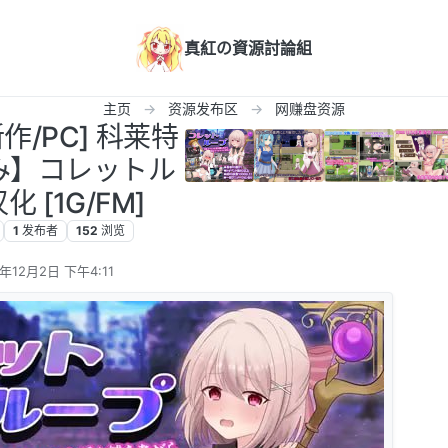
真紅の資源討論組
主页
资源发布区
网赚盘资源
新作/PC] 科莱特
み】コレットル
汉化 [1G/FM]
1
发布者
152
浏览
5年12月2日 下午4:11
辑