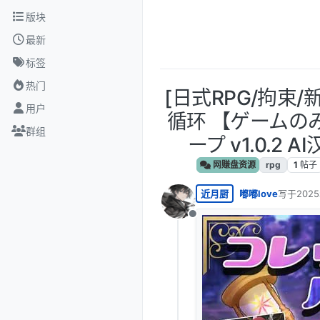
跳转至内容
版块
最新
标签
热门
[日式RPG/拘束/
用户
循环 【ゲームの
群组
ープ v1.0.2 AI
网赚盘资源
rpg
1
帖子
近月厨
嘟嘟love
写于
202
最后由 编
离线