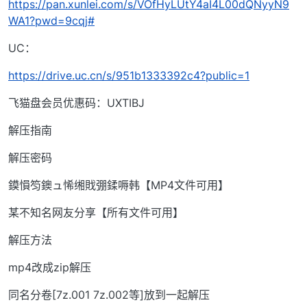
https://pan.xunlei.com/s/VOfHyLUtY4aI4L00dQNyyN9
WA1?pwd=9cqj#
UC：
https://drive.uc.cn/s/951b1333392c4?public=1
飞猫盘会员优惠码：UXTIBJ
解压指南
解压密码
鏌愪笉鐭ュ悕缃戝弸鍒嗕韩【MP4文件可用】
某不知名网友分享【所有文件可用】
解压方法
mp4改成zip解压
同名分卷[7z.001 7z.002等]放到一起解压