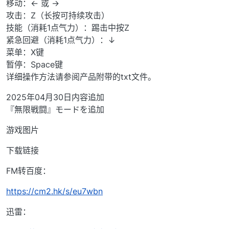
移动：← 或 →
攻击：Z（长按可持续攻击）
技能（消耗1点气力）：踢击中按Z
紧急回避（消耗1点气力）：↓
菜单：X键
暂停：Space键
详细操作方法请参阅产品附带的txt文件。
2025年04月30日内容追加
『無限戦闘』モードを追加
游戏图片
下载链接
FM转百度：
https://cm2.hk/s/eu7wbn
迅雷：