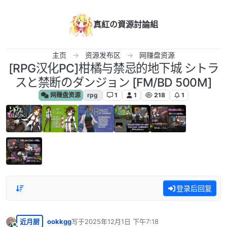
跳转至内容
真紅の資源討論組
主页
资源发布区
网赚盘资源
[RPG汉化PC]柑橘与禁忌的地下城 シトラ
スと禁断のダンジョン [FM/BD 500M]
网赚盘资源
rpg
1
1
218
1
登录后回复
近月厨
ookkgg
写于
2025年12月1日 下午7:18
最后由 编辑