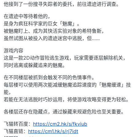
他接到了一份搜寻失踪者的委托，前往遗迹进行调查。
在遗迹中等待着他的，
是身为疯狂科学家的巨女「魅魔」。
被魅魔盯上、成为其快活实验对象的希特鲁斯，
虽然试图从被投入的遗迹迷宫中逃脱，但……
游戏内容
这是一款2D动作冒险逃生游戏，玩家需要逐层解除机关，
同时逃离或躲藏追来的魅魔。
在不同楼层被抓到会触发不同的色情事件。
每层楼可以使用两次能减缓魅魔追踪速度的「魅魔缓速」技
能，
若能在无法逃脱时巧妙运用，将使游戏攻略变得更为轻松。
各楼层还存在隐藏点，通过躲藏来规避危险也至关重要。
飞猫转百度：
https://cm2.hk/s/fkviub
飞猫直链：
https://cm1.hk/s/rj7idt