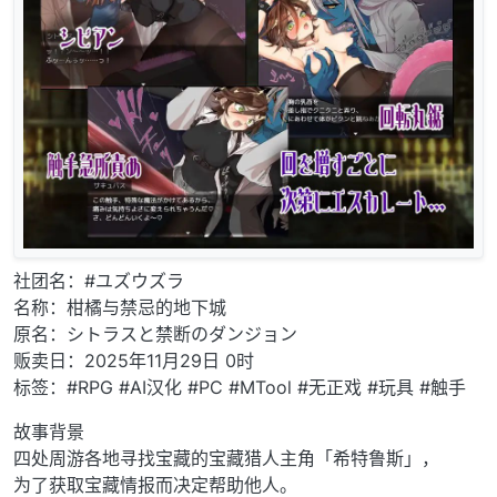
社团名：#ユズウズラ
名称：柑橘与禁忌的地下城
原名：シトラスと禁断のダンジョン
贩卖日：2025年11月29日 0时
标签：#RPG #AI汉化 #PC #MTool #无正戏 #玩具 #触手
故事背景
四处周游各地寻找宝藏的宝藏猎人主角「希特鲁斯」，
为了获取宝藏情报而决定帮助他人。