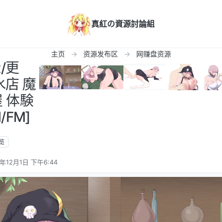
真紅の資源討論組
主页
资源发布区
网赚盘资源
R/更
水店 魔
 体験
/FM]
览
5年12月1日 下午6:44
辑