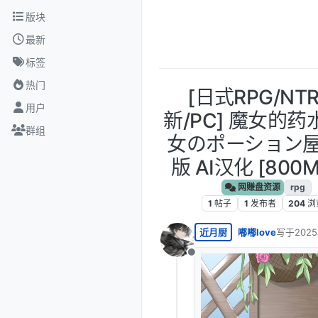
跳转至内容
版块
最新
标签
热门
[日式RPG/NT
用户
新/PC] 魔女的药
群组
女のポーション屋
版 AI汉化 [800M
网赚盘资源
rpg
1
帖子
1
发布者
204
浏
近月厨
嘟嘟love
写于
202
最后由 编
离线