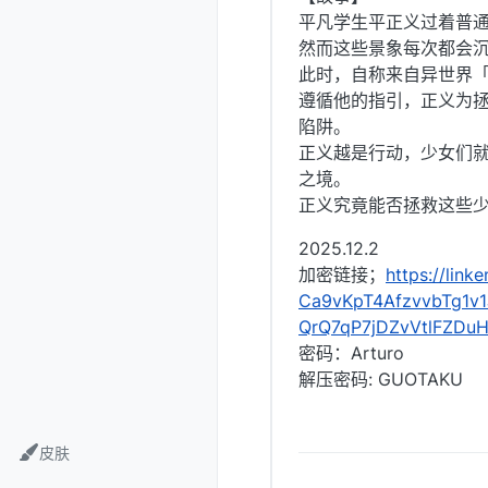
平凡学生平正义过着普
然而这些景象每次都会
此时，自称来自异世界
遵循他的指引，正义为
陷阱。
正义越是行动，少女们
之境。
正义究竟能否拯救这些
2025.12.2
加密链接；
https://lin
Ca9vKpT4AfzvvbTg1v1
QrQ7qP7jDZvVtlFZDu
密码：Arturo
解压密码: GUOTAKU
皮肤