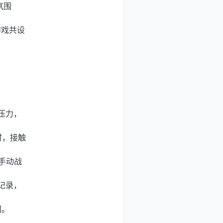
氛围
游戏共设
，
压力，
时，接触
/手动战
记录，
图。