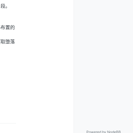
片段。
心布置的
寝取堕落
Powered by
NodeBB