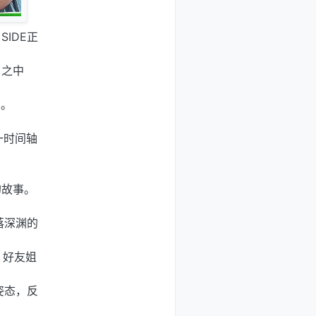
SIDE正
』之中
增。
一时间轴
的故事。
落深渊的
、好友姐
姿态，反