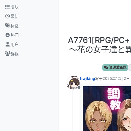
跳转至内容
版块
最新
标签
热门
A7761[RPG/P
用户
〜花の女子達と異
群组
资源发布区
hwjking
写于
2025年12月2日 
最后由 编辑
离线