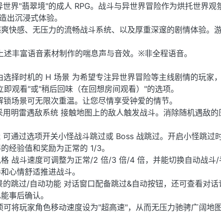
异世界"翡翠境"的成人 RPG。战斗与异世界冒险作为烘托世界观
打造出沉浸式体验。
撼爽快感、无压力的流畅战斗系统、以及厚重深邃的剧情体验。
用上述丰富语音素材制作的喘息声与音效。※非全程语音。
自由选择时机的 H 场景 为希望专注异世界冒险等主线剧情的玩家
立即观看"或"稍后回味（在回想房间观看）"的选项。
解锁场景可无限次重温。让您尽情享受钟爱的情节。
采用明雷遇敌系统 接触地图上的敌人触发战斗。消除随机遇敌的
功能 可通过选项开关小怪战斗跳过或 Boss 战跳过。开启小怪跳过
的经验值和奖励为正常的 1/3。
 战斗速度可调整为正常/2 倍/3 倍/4 倍，并能切换自动战斗
奏和心情舒适推进战斗。
景的跳过/自动功能 对话窗口配备跳过&自动按钮，还可查看对话
也能事后确认。
项可将玩家角色移动速度设为"超高速"，从而无压力驰骋广阔地