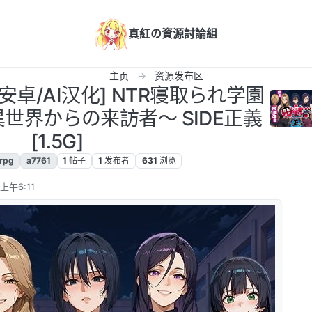
真紅の資源討論組
主页
资源发布区
C+安卓/AI汉化] NTR寝取られ学園
世界からの来訪者〜 SIDE正義
[1.5G]
rpg
a7761
1
帖子
1
发布者
631
浏览
上午6:11