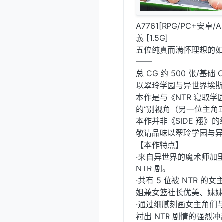
A7761[RPG/PC+
義 [1.5G]
五位纯真而满怀理想的
——
总 CG 约 500 张/
以翠玲学园与异世界埃
本作是与《NTR 寝取学
的“别视角（另一位主角
本作并非《SIDE 翔
敬请品味以翠玲学园与
【本作特点】
·来自异世界的魔术师加
NTR 剧。
·共有 5 位被 NTR
姐兼女篮社长优美、妹
·通过细腻刻画女主角们
衬出 NTR 剧情的强烈