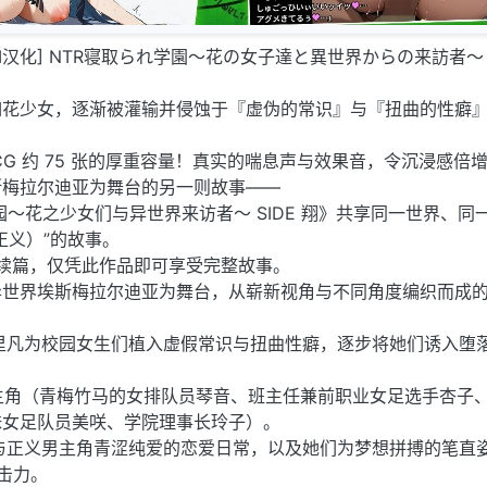
安卓/AI汉化] NTR寝取られ学園〜花の女子達と異世界からの来訪者〜 
如花少女，逐渐被灌输并侵蚀于『虚伪的常识』与『扭曲的性癖
基础 CG 约 75 张的厚重容量！真实的喘息声与效果音，令沉浸感倍
斯梅拉尔迪亚为舞台的另一则故事——
园～花之少女们与异世界来访者～ SIDE 翔》共享同一世界、同
正义）”的故事。
》的续篇，仅凭此作品即可享受完整故事。
异世界埃斯梅拉尔迪亚为舞台，从崭新视角与不同角度编织而成
里凡为校园女生们植入虚假常识与扭曲性癖，逐步将她们诱入堕
 的女主角（青梅竹马的女排队员琴音、班主任兼前职业女足选手杏子
妹女足队员美咲、学院理事长玲子）。
与正义男主角青涩纯爱的恋爱日常，以及她们为梦想拼搏的笔直
冲击力。