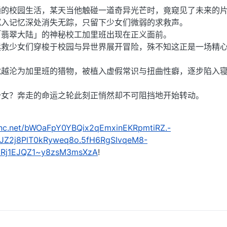
通的校园生活，某天当他触碰一道奇异光芒时，竟窥见了未来的
沉入记忆深处消失无踪，只留下少女们微弱的求救声。
「翡翠大陆」的神秘校工加里班出现在正义面前。
拯救少女们穿梭于校园与异世界展开冒险，殊不知这正是一场精
就越沦为加里班的猎物，被植入虚假常识与扭曲性癖，逐步陷入
少女？奔走的命运之轮此刻正悄然却不可阻挡地开始转动。
kenc.net/bWOaFpY0YBQix2qEmxinEKRpmtiRZ.-
JZ2j8PlT0kRyweq8o.5fH6RgSIvqeM8-
HRj1EJQZ1~y8zsM3msXzA
!