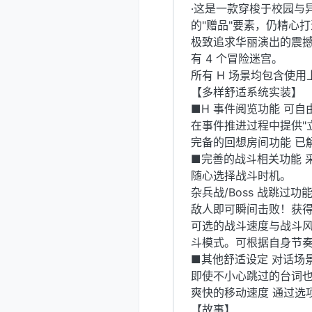
·这是一款穿梭于校园与
的"赠品"要素，仍精心
极致追求华丽演出的震
有 4 个冒险迷宫。
所有 H 场景均包含使
【多样舒适系统实装】
■H 事件阅览功能 可
在事件推进过程中提供"
完备的回想房间功能 已
■完善的战斗相关功能 
随心选择战斗时机。
杂兵战/Boss 战跳过
敌人即可瞬间击败！获得
可选的战斗速度与战斗风格
斗模式。可根据自身节
■其他舒适设定 对话场
即使不小心跳过的台词
爽快的移动速度 通过选
【故事】