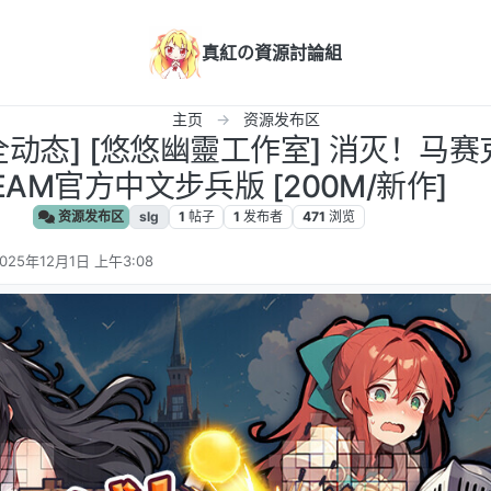
真紅の資源討論組
主页
资源发布区
/全动态] [悠悠幽靈工作室] 消灭！马赛克！
EAM官方中文步兵版 [200M/新作]
资源发布区
slg
1
帖子
1
发布者
471
浏览
025年12月1日 上午3:08
 编辑