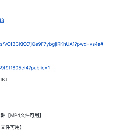
d3
om/s/VOf3CKKX7jQe9F7ybgjlRKhUA1?pwd=vs4a#
589f9f1805ef4?public=1
BJ
韩【MP4文件可用】
有文件可用】