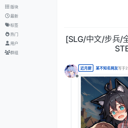
跳转至内容
版块
最新
标签
热门
[SLG/中文/步兵
用户
ST
群组
近月厨
某不知名网友
写于
2
最后由
离线