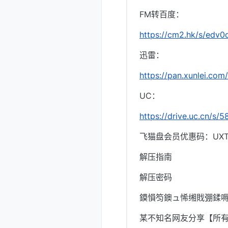
FM转百度：
https://cm2.hk/s/edv0
迅雷：
https://pan.xunlei.c
UC：
https://drive.uc.cn/s/
飞猫盘会员优惠码：UXTI
解压指南
解压密码
鏌愪笉鐭ュ悕缃戝弸鍒嗕
某不知名网友分享【所