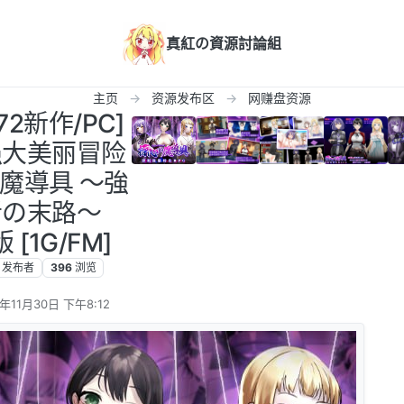
真紅の資源討論組
主页
资源发布区
网赚盘资源
72新作/PC]
强大美丽冒险
魔導具 ～強
者の末路～
 [1G/FM]
发布者
396
浏览
5年11月30日 下午8:12
辑