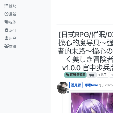
跳转至内容
版块
最新
标签
热门
[日式RPG/催眠/0
用户
操心的魔导具～
群组
者的末路～操心の
く美しき冒険
v1.0.0 官中步兵版
网赚盘资源
rpg
1
帖子
1
近月厨
嘟嘟love
写于
202
最后由 编
离线