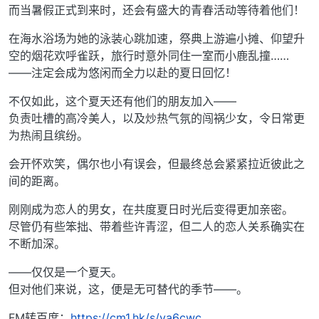
而当暑假正式到来时，还会有盛大的青春活动等待着他们！
在海水浴场为她的泳装心跳加速，祭典上游遍小摊、仰望升
空的烟花欢呼雀跃，旅行时意外同住一室而小鹿乱撞……
——注定会成为悠闲而全力以赴的夏日回忆！
不仅如此，这个夏天还有他们的朋友加入——
负责吐槽的高冷美人，以及炒热气氛的闯祸少女，令日常更
为热闹且缤纷。
会开怀欢笑，偶尔也小有误会，但最终总会紧紧拉近彼此之
间的距离。
刚刚成为恋人的男女，在共度夏日时光后变得更加亲密。
尽管仍有些笨拙、带着些许青涩，但二人的恋人关系确实在
不断加深。
——仅仅是一个夏天。
但对他们来说，这，便是无可替代的季节——。
FM转百度：
https://cm1.hk/s/ya6cwc