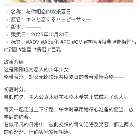
️名称：与你相恋的欢乐夏日
️原名：キミと恋するハッピーサマー
️版本：———
️贩卖日：2025年10月31日
️标签：#ADV #AI汉化 #PC #CV #存档 #特典 #青梅竹马
#学园 #甜蜜 #情侣 #巨乳
故事介绍
这是刚刚成为恋人的少年少女
略带羞涩，却又无比快乐共度夏日的青春爱情喜剧——
初夏时分。
暑假前夕，主人公真木野祐和柊木希美正式成为了恋人。
每天一起走过上下学路，午休时享用她精心准备的便当，放
学后的约会。
看似平凡的日常中，彼此交织的每句话语及笑容，都让两人
的心渐渐、但确实地紧密相连。