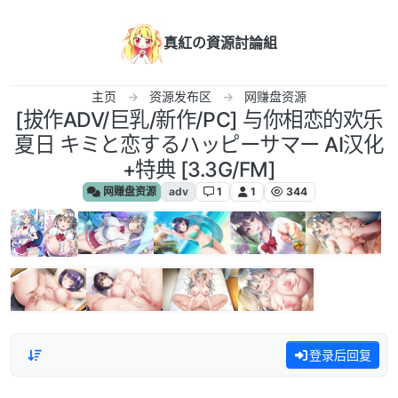
跳转至内容
真紅の資源討論組
主页
资源发布区
网赚盘资源
[拔作ADV/巨乳/新作/PC] 与你相恋的欢乐
夏日 キミと恋するハッピーサマー AI汉化
+特典 [3.3G/FM]
网赚盘资源
adv
1
1
344
登录后回复