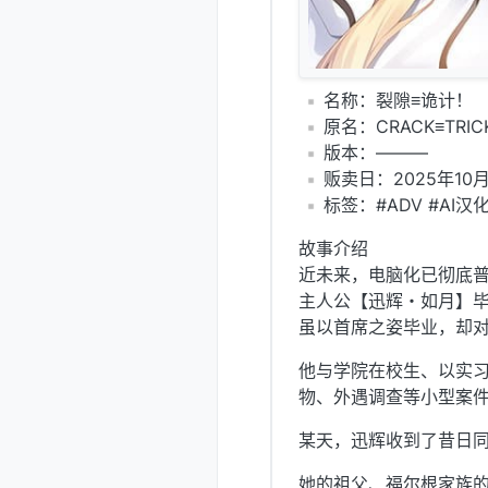
️名称：裂隙≡诡计！
️原名：CRACK≡TRICK
️版本：———
️贩卖日：2025年10
️标签：#ADV #AI汉
故事介绍
近未来，电脑化已彻底
主人公【迅辉・如月】
虽以首席之姿毕业，却
他与学院在校生、以实
物、外遇调查等小型案
某天，迅辉收到了昔日
她的祖父、福尔根家族