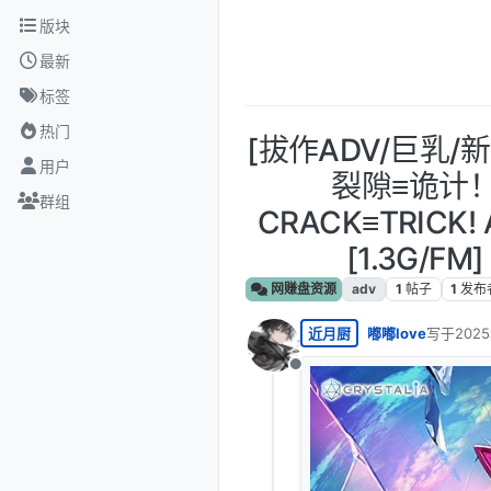
跳转至内容
版块
最新
标签
热门
[拔作ADV/巨乳/新
用户
裂隙≡诡计
群组
CRACK≡TRICK!
[1.3G/FM]
网赚盘资源
adv
1
帖子
1
发布
近月厨
嘟嘟love
写于
202
最后由 编
离线