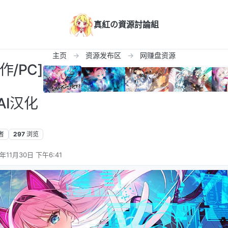
真紅の資源討論組
主页
资源发布区
网赚盘资源
作/PC]
！
 AI汉化
者
297
浏览
5年11月30日 下午6:41
辑