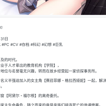
!
月31日
化 #PC #CV #存档 #科幻 #幻想 #巨乳
普及的时代。
毕业于人才辈出的教育机构【学院】，
对地位与名誉毫无兴趣，转而在故乡经营起一家侦探事务所。
习名义半强迫加入的女主角【赛菈菲娜・格拉西娅妮】一起，解
件。
同窗【阿黛尔・福尔根】的离奇委托。
的家主生命垂危，随之而来的竟是亲族们接连死亡的诡谲惨案。