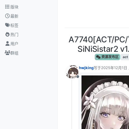
跳转至内容
版块
最新
标签
热门
A7740[ACT/
用户
SiNiSistar2
群组
资源发布区
act
hwjking
写于
2025年12月1日 
最后由 编辑
离线