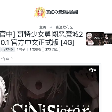
真紅の資源討論組
主页
资源发布区
PC/官中] 哥特少女勇闯恶魔城2
 v1.0.1 官方中文正式版 [4G]
a7740
1
帖子
1
发布者
273
浏览
上午6:10