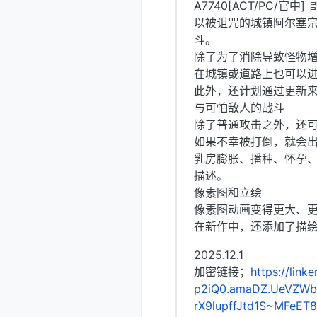
A7740[ACT/PC/官中]
以被诅咒的城镇阿尔塞宗
斗。
除了为了消除导致怪物
在城镇或道路上也可以
此外，还计划通过更新
与可怕敌人的战斗
除了普通攻击之外，还
如果不幸被打倒，就会
乳房膨胀、播种、怀孕
描述。
像素图和立绘
像素图动画变得更大、更
在新作中，还添加了描绘
2025.12.1
加密链接；
https://lin
p2iQ0.amaDZ.UeVZWbn
rX9lupffJtd1S~MFeET