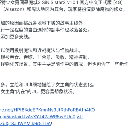
 哥特少女勇闯恶魔城2 SiNiSistar2 v1.0.1 官方中文正式版 [4G]
（Alsezon）和周边地区为舞台，玩家将扮演驱除魔物的修女
增加的原因而挑战各地地下城的故事主线外，
进行一定程度的自由选择的副事件也散落各处。
来添加更多支线。
可以使用投射魔法和近战魔法与怪物战斗。
出现被吞食、吞噬、非合意、吸收、精神控制、
、怪物化等场景，其中主要是前作中的情况，但也包含了一些新
多，立绘和UI详细地描绘了女主角的状态变化。
女主角“内在”的UI，更容易想象状况。
kenc.net/HPt8KdeEPKmnNs9JtRthFoRBAfn4KO-
jx5iasIaidJvAsXYJ42JWR5wYUn0jyJ-
8ZuXjr3JJWYM.kRr5TDA
!