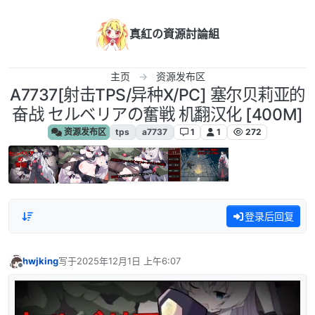
跳转至内容
真紅の資源討論組
主页
资源发布区
A7737[射击TPS/异种X/PC] 塞尔贝莉亚的
奋战 セルベリアの奮戦 机翻汉化 [400M]
资源发布区
tps
a7737
1
1
272
登录后回复
hwjking
写于
2025年12月1日 上午6:07
最后由 编辑
离线