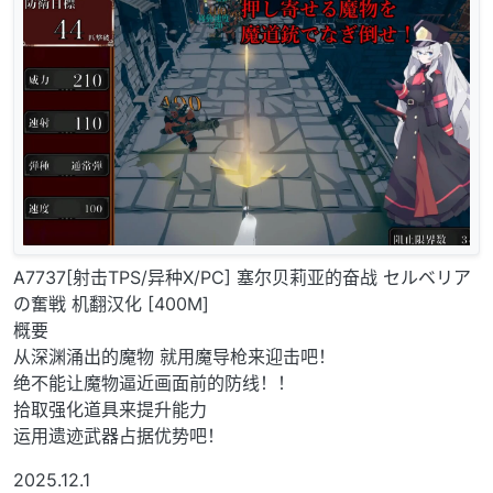
A7737[射击TPS/异种X/PC] 塞尔贝莉亚的奋战 セルベリア
の奮戦 机翻汉化 [400M]
概要
从深渊涌出的魔物 就用魔导枪来迎击吧！
绝不能让魔物逼近画面前的防线！！
拾取强化道具来提升能力
运用遗迹武器占据优势吧！
2025.12.1