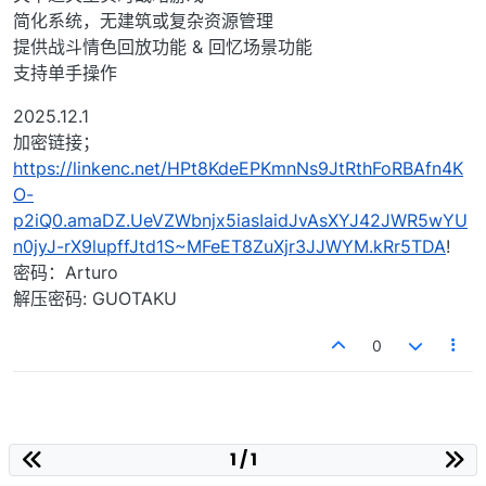
简化系统，无建筑或复杂资源管理
提供战斗情色回放功能 & 回忆场景功能
支持单手操作
2025.12.1
加密链接；
https://linkenc.net/HPt8KdeEPKmnNs9JtRthFoRBAfn4K
O-
p2iQ0.amaDZ.UeVZWbnjx5iasIaidJvAsXYJ42JWR5wYU
n0jyJ-rX9lupffJtd1S~MFeET8ZuXjr3JJWYM.kRr5TDA
!
密码：Arturo
解压密码: GUOTAKU
0
1 / 1