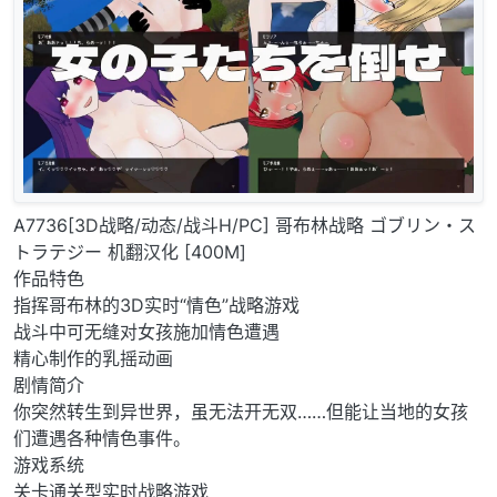
A7736[3D战略/动态/战斗H/PC] 哥布林战略 ゴブリン・ス
トラテジー 机翻汉化 [400M]
作品特色
指挥哥布林的3D实时“情色”战略游戏
战斗中可无缝对女孩施加情色遭遇
精心制作的乳摇动画
剧情简介
你突然转生到异世界，虽无法开无双……但能让当地的女孩
们遭遇各种情色事件。
游戏系统
关卡通关型实时战略游戏