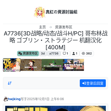
跳转至内容
真紅の資源討論組
主页
资源发布区
A7736[3D战略/动态/战斗H/PC] 哥布林战
略 ゴブリン・ストラテジー 机翻汉化
[400M]
资源发布区
3d
a7736
1
1
362
登录后回复
hwjking
写于
2025年12月1日 上午6:06
最后由 编辑
离线