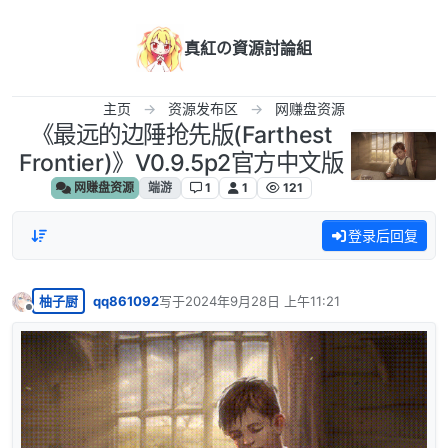
跳转至内容
真紅の資源討論組
主页
资源发布区
网赚盘资源
《最远的边陲抢先版(Farthest
Frontier)》V0.9.5p2官方中文版
网赚盘资源
端游
1
1
121
登录后回复
柚子厨
qq861092
写于
2024年9月28日 上午11:21
最后由 编辑
离线