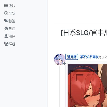
跳转至内容
版块
最新
标签
热门
[日系SLG/官中/
用户
群组
近月厨
某不知名网友
写于
2
最后由
离线