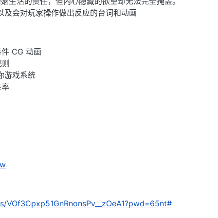
婚姻生活的责任，但内心隐藏的欲望却无法完全掩盖。
以及会对玩家操作做出反应的台词和动画
 CG 动画
规则
你游戏系统
胜率
dw
om/s/VOf3Cpxp51GnRnonsPv__zOeA1?pwd=65nt#