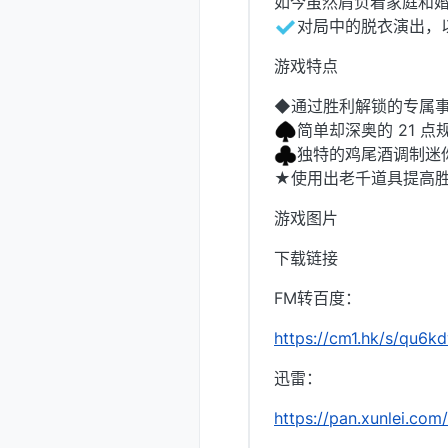
如今虽然肩负着家庭和
对局中的脱衣演出，
游戏特点
◆通过胜利解锁的专属事件
简单却深奥的 21 点
独特的鸡尾酒调制迷
★使用出老千道具提高
游戏图片
下载链接
FM转百度：
https://cm1.hk/s/qu6k
迅雷：
https://pan.xunlei.c