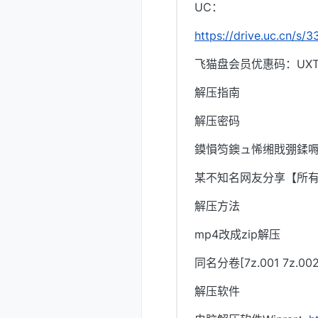
UC：
https://drive.uc.cn/s
飞猫盘会员优惠码：UXTI
解压指南
解压密码
鏌愪笉鐭ュ悕缃戝弸鍒嗕
某不知名网友分享【所
解压方法
mp4改成zip解压
同名分卷[7z.001 7z.
解压软件