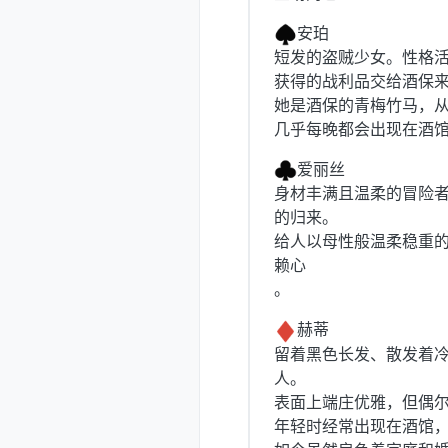
安珀
短发的盗贼少女。性格
获得的战利品交给酒保
她是酒保的青梅竹马，
几乎每晚都会出现在酒
爱丽丝
身材丰满且温柔的冒险
的归来。
给人以母性般温柔稳重
赖心
。
赫蒂
留着黑色长发、散发着
人。
表面上端庄优雅，但偶
年轻时经常出现在酒馆，