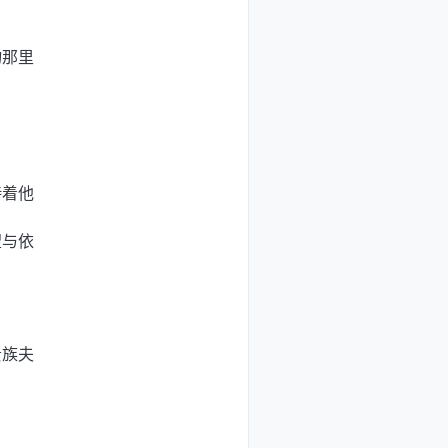
物那里
待着他
望与依
贵族夫