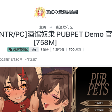
真紅の資源討論組
主页
资源发布区
NTR/PC]酒馆奴隶 PUBPET Demo
[758M]
资源发布区
slg
1
帖子
1
发布者
700
浏览
025年11月30日 上午3:57
 编辑