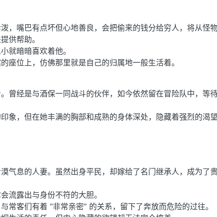
活泼，嘴巴有点坏但心地善良，会把偷来的钱分给穷人，将从怪
来提供帮助。
从小就暗暗喜欢着他。
馆的座位上，仿佛那里就是自己的归属地一般生活着。
者。曾经是与酒保一同战斗的伙伴，如今依然留在冒险队中，等
的印象，但在她丰满的胸部和成熟的身体深处，隐藏着强烈的渴
冷漠气息的人妻。虽然出身平民，却嫁给了名门继承人，成为了
尔会流露出与身份不符的大胆。
与常客们有着 “非常亲密” 的关系，留下了奔放而危险的过往。