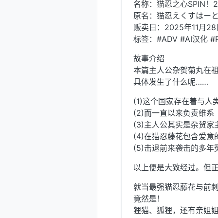
名称：猫忍之心SPIN！2
原名：猫忍えくすはーとSPIN！
贩卖日：2025年11月28
标签：#ADV #AI汉化 #
故事介绍
本篇主人公杂贺菊丸在
具体发生了什么呢……
(1)这个国家存在着与
(2)而一直以来负责维
(3)主人公其实是杂贺
(4)在猫忍藤花包含爱
(5)击退前来袭击的多
以上便是大致经过。但
就当最强猫忍藤花与前
竟然是！
狸猫、狐狸，还有亲姐