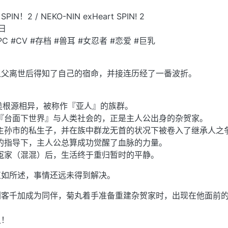
2 / NEKO-NIN exHeart SPIN! 2
日
PC #CV #存档 #兽耳 #女忍者 #恋爱 #巨乳
祖父离世后得知了自己的宿命，并接连历经了一番波折。
人类根源相异，被称作『亚人』的族群。
系『台面下世界』与人类社会的，正是主人公出身的杂贺家。
家主孙市的私生子，并在族中群龙无首的状况下被卷入了继承人之
意的指导下，主人公总算成功觉醒了血脉的力量。
年冤家（混混）后，生活终于重归暂时的平静。
正如所述，事情还远未得到解决。
刺客千加成为同伴，菊丸着手准备重建杂贺家时，出现在他面前
姐！