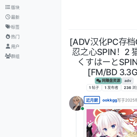
跳转至内容
版块
最新
标签
热门
[ADV汉化PC存档
用户
忍之心SPIN！2
群组
くすはーとSPI
[FM/BD 3.3G
网赚盘资源
adv
1
帖子
1
发布者
236
浏
近月厨
ookkgg
写于
2025
最后由 编
在线