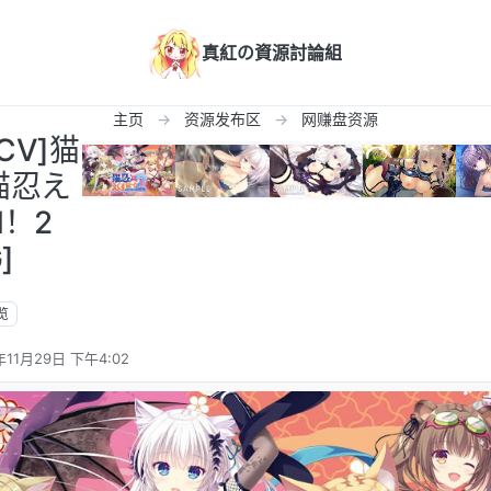
真紅の資源討論組
主页
资源发布区
网赚盘资源
CV]猫
 猫忍え
N！2
]
览
年11月29日 下午4:02
辑