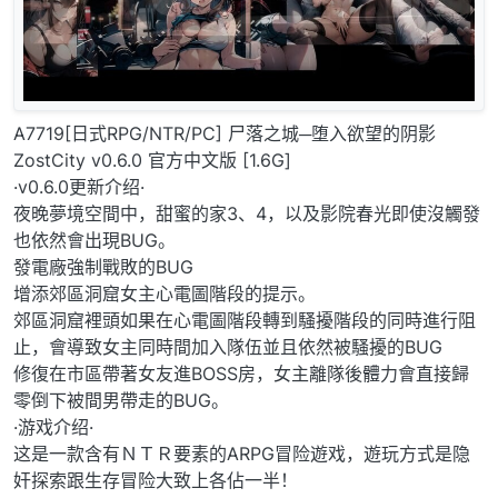
A7719[日式RPG/NTR/PC] 尸落之城─堕入欲望的阴影
ZostCity v0.6.0 官方中文版 [1.6G]
·v0.6.0更新介绍·
夜晚夢境空間中，甜蜜的家3、4，以及影院春光即使沒觸發
也依然會出現BUG。
發電廠強制戰敗的BUG
增添郊區洞窟女主心電圖階段的提示。
郊區洞窟裡頭如果在心電圖階段轉到騷擾階段的同時進行阻
止，會導致女主同時間加入隊伍並且依然被騷擾的BUG
修復在市區帶著女友進BOSS房，女主離隊後體力會直接歸
零倒下被間男帶走的BUG。
·游戏介绍·
这是一款含有ＮＴＲ要素的ARPG冒险遊戏，遊玩方式是隐
奸探索跟生存冒险大致上各佔一半！