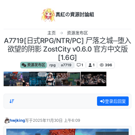
跳转至内容
真紅の資源討論組
主页
资源发布区
A7719[日式RPG/NTR/PC] 尸落之城─堕入
欲望的阴影 ZostCity v0.6.0 官方中文版
[1.6G]
资源发布区
rpg
a7719
1
1
396
登录后回复
hwjking
写于
2025年11月30日 上午6:09
最后由 编辑
离线