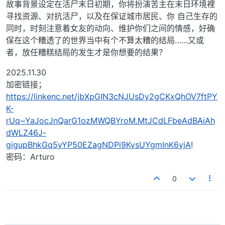
故事背景设定在活尸末日初期，你将扮演苦主在末日环境裡
寻找资源、对抗活尸，以及在保证城市居民、你 自己生存的
同时，时刻注意着女友的动向、维护你们之间的情感，好确
保在这个糟透了的世界当中有个不算太糟的结局……又或
者，放任糟糕结局的发生才是你想要的结果？
2025.11.30
加密链接；
https://linkenc.net/jbXpGIN3cNJUsDy2gCKxQhOV7ftPY
K-
rUq~YaJocJnQarG1ozMWQBYroM.MtJCdLFbeAdBAiAh
dWLZ46J-
gigupBhkGq5yYP50EZagNDPi9KysUYgmInK6yjA
!
密码：Arturo
0