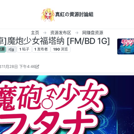
真紅の資源討論組
主页
资源发布区
网赚盘资源
]魔炮少女福塔纳 [FM/BD 1G]
资源
r[g
1
帖子
1
发布者
190
浏览
年11月28日 下午4:46
kkgg 编辑
2025年11月28日 上午10:57