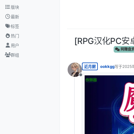
跳转至内容
版块
最新
标签
热门
[RPG汉化PC安卓
用户
网赚盘
群组
近月厨
ookkgg
写于
2025
最后由 oo
离线