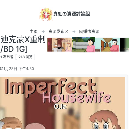
真紅の資源討論組
主页
资源发布区
网赚盘资源
卓]迪克蒙X重制
/BD 1G]
1
发布者
218
浏览
年11月28日 下午4:30
辑