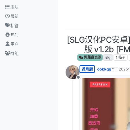
跳转至内容
版块
最新
标签
热门
[SLG汉化PC安
用户
版 v1.2b [FM
群组
网赚盘资源
slg
1
帖子
近月厨
ookkgg
写于
2025
最后由 编
离线