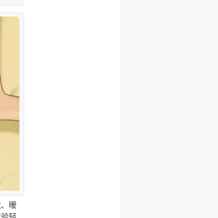
默、暧
体验轻