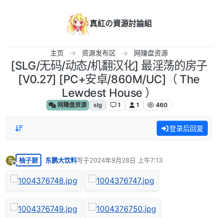
跳转至内容
真紅の資源討論組
主页
资源发布区
网赚盘资源
[SLG/无码/动态/机翻汉化] 最淫荡的房子
[V0.27] [PC+安卓/860M/UC]（ The
Lewdest House ）
网赚盘资源
slg
1
1
460
登录后回复
柚子厨
东鹏大饮料
写于
2024年9月28日 上午7:13
东
最后由 编辑
离线