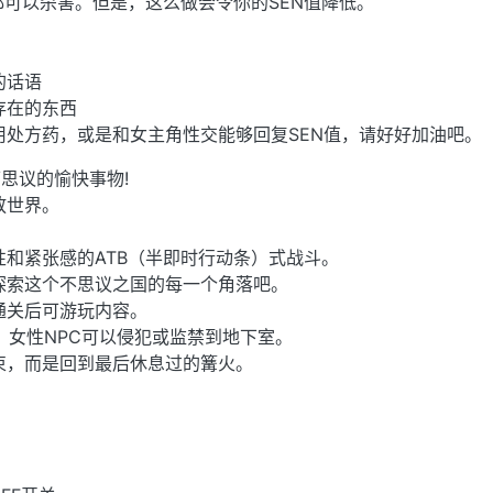
都可以杀害。但是，这么做会令你的SEN值降低。
的话语
存在的东西
用处方药，或是和女主角性交能够回复SEN值，请好好加油吧。
思议的愉快事物!
放世界。
性和紧张感的ATB（半即时行动条）式战斗。
探索这个不思议之国的每一个角落吧。
通关后可游玩内容。
害。女性NPC可以侵犯或监禁到地下室。
束，而是回到最后休息过的篝火。
。