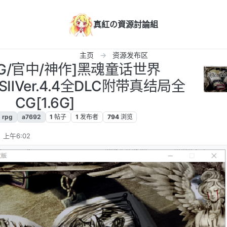
真紅の資源討論組
主页
资源发布区
RPG/官中/神作]黑魂童话世界
LSⅡVer.4.4全DLC附带真结局全
CG[1.6G]
rpg
a7692
1
帖子
1
发布者
794
浏览
 上午6:02