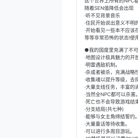
这个世界上所有的NPC
随着SEN值降低会出现
·听不见背景音乐
·住民开始说出意义不明
·开始看见一些本不应该
等等非常恐怖的状态!使
●我的国度里充满了不可
·地图设计极具魅力的开
·明雷遇敌机制。
·杀或者被杀，充满战略
·收集魂以提升等级，去
·大量支线任务，丰富的
·当然全NPC都可以杀
·死亡也不会导致游戏结
·分支结局(共七种)
·能够与女主角缔结誓约
·大量童话等待收集。
·可以进行多周目游玩。