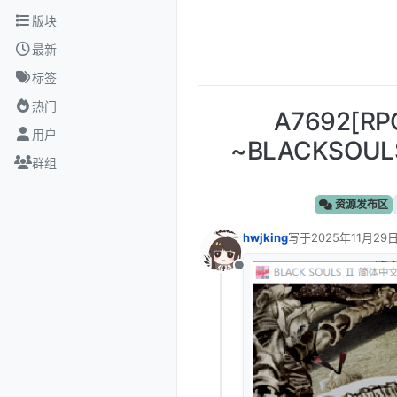
跳转至内容
版块
最新
标签
热门
A7692[
用户
~BLACKSOU
群组
资源发布区
hwjking
写于
2025年11月29日
最后由 编辑
离线