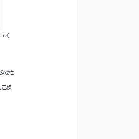
6G]
与游戏性
自己探