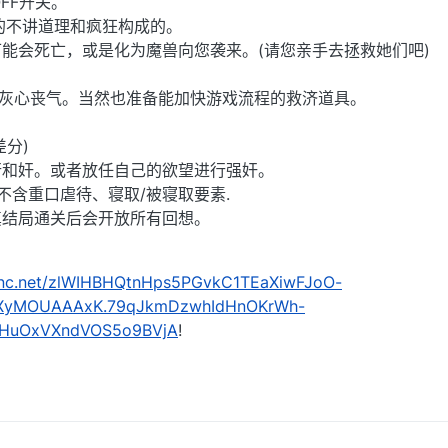
OFF开关。
的不讲道理和疯狂构成的。
能会死亡，或是化为魔兽向您袭来。(请您亲手去拯救她们吧)
人灰心丧气。当然也准备能加快游戏流程的救济道具。
差分)
行和奸。或者放任自己的欲望进行强奸。
不含重口虐待、寝取/被寝取要素.
真结局通关后会开放所有回想。
nkenc.net/zlWIHBHQtnHps5PGvkC1TEaXiwFJoO-
kvXyMOUAAAxK.79qJkmDzwhIdHnOKrWh-
.PHuOxVXndVOS5o9BVjA
!