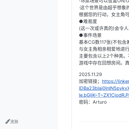
·18禁场景可以设置ON/
·这个世界是由超乎想象
根据您的行动，女主角可
●难易度
(这一次或许真的)会令
●事件场景
基本CG数117张(不包含
与女主角相亲相爱地进
主要包含以上2个种类。
游戏中存在回想房间。
2025.11.29
加密链接；
https://li
lDBa23bIai0InIN5py
Ie.bGIjK~T~ZX1CiodR
密码：Arturo
皮肤