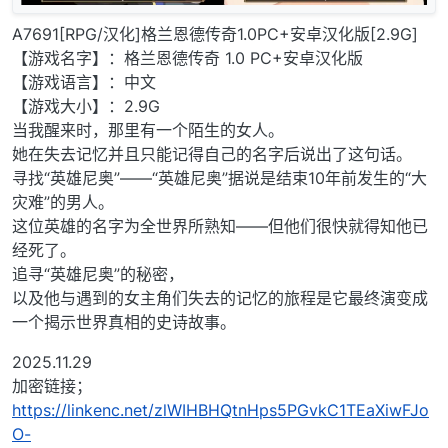
A7691[RPG/汉化]格兰恩德传奇1.0PC+安卓汉化版[2.9G]
【游戏名字】：格兰恩德传奇 1.0 PC+安卓汉化版
【游戏语言】：中文
【游戏大小】：2.9G
当我醒来时，那里有一个陌生的女人。
她在失去记忆并且只能记得自己的名字后说出了这句话。
寻找“英雄尼奥”——“英雄尼奥”据说是结束10年前发生的“大
灾难”的男人。
这位英雄的名字为全世界所熟知——但他们很快就得知他已
经死了。
追寻“英雄尼奥”的秘密，
以及他与遇到的女主角们失去的记忆的旅程是它最终演变成
一个揭示世界真相的史诗故事。
2025.11.29
加密链接；
https://linkenc.net/zlWIHBHQtnHps5PGvkC1TEaXiwFJo
O-