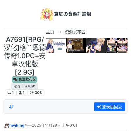
跳转至内容
真紅の資源討論組
主页
资源发布区
A7691[RPG/
汉化]格兰恩德
传奇1.0PC+安
卓汉化版
[2.9G]
资源发布区
rpg
a7691
1
1
308
登录后回复
hwjking
写于
2025年11月29日 上午6:01
最后由 编辑
离线