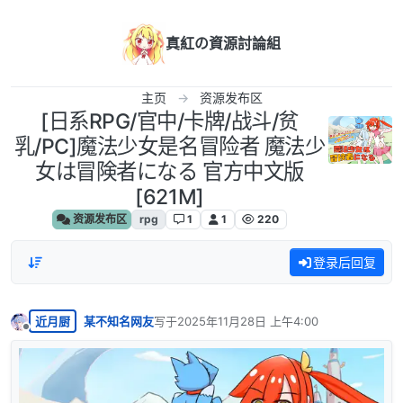
跳转至内容
真紅の資源討論組
主页
资源发布区
[日系RPG/官中/卡牌/战斗/贫
乳/PC]魔法少女是名冒险者 魔法少
女は冒険者になる 官方中文版
[621M]
资源发布区
rpg
1
1
220
登录后回复
近月厨
某不知名网友
写于
2025年11月28日 上午4:00
最后由 编辑
离线