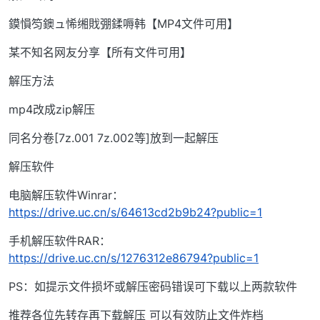
鏌愪笉鐭ュ悕缃戝弸鍒嗕韩【MP4文件可用】
某不知名网友分享【所有文件可用】
解压方法
mp4改成zip解压
同名分卷[7z.001 7z.002等]放到一起解压
解压软件
电脑解压软件Winrar：
https://drive.uc.cn/s/64613cd2b9b24?public=1
手机解压软件RAR：
https://drive.uc.cn/s/1276312e86794?public=1
PS：如提示文件损坏或解压密码错误可下载以上两款软件
推荐各位先转存再下载解压 可以有效防止文件炸档