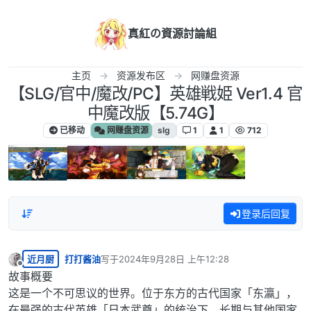
跳转至内容
真紅の資源討論組
主页
资源发布区
网赚盘资源
【SLG/官中/魔改/PC】英雄戦姫 Ver1.4 官
中魔改版【5.74G】
已移动
网赚盘资源
slg
1
1
712
登录后回复
近月厨
打打酱油
写于
2024年9月28日 上午12:28
最后由 编辑
离线
故事概要
这是一个不可思议的世界。位于东方的古代国家「东瀛」，
在最强的古代英雄「日本武尊」的统治下，长期与其他国家