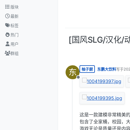
跳转至内容
版块
最新
标签
热门
[国风SLG/汉化/
用户
群组
柚子厨
东鹏大饮料
写于
20
东
最后由 
离线
这是一款建模非常精美的
包含了全家桶，校园，
游戏无论是质量还是内