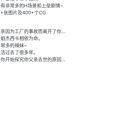
有非常多的H场景和上垒剧情~
+张图片及400+个CG
父亲因为工厂的事故而离开了你…
姐姐杰西卡相依为命。
常多的辣妹~
生活过去了很多年。
让你开始探究你父亲去世的原因…