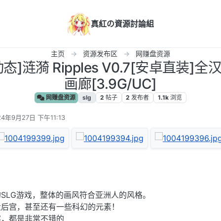
真紅の資源討論組
主页
资源发布区
网赚盘资源
动态]涟漪 Ripples V0.7[安卓直装
画廊[3.9G/UC]
网赚盘资源
slg
2
帖子
2
发布者
1.1k
浏览
24年9月27日 下午11:13
编辑
SLG游戏，整体的画风符合亚洲人的风格。
大后宫，甚至还有一些科幻的元素！
容，都是非常不错的