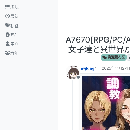
跳转至内容
版块
最新
标签
热门
A7670[RPG/P
用户
女子達と異世界からの
群组
资源发布区
hwjking
写于
2025年11月27日
最后由 编辑
离线