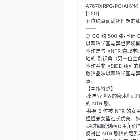
A7670[RPG/PC/
[1.5G]
五位纯真而满怀理想的
——
总 CG 约 500 张/
以翠玲学园与异世界埃
本作是与《NTR 寝取学
轴的“别视角（另一位主
本作并非《SIDE 翔
敬请品味以翠玲学园与
事。
【本作特点】
·来自异世界的魔术师加
的 NTR 剧。
·共有 5 位被 NTR
姐姐兼女篮社长优美、
·通过细腻刻画女主角们
反衬出 NTR 剧情的强