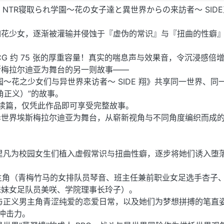
AI汉化] NTR寝取られ学園〜花の女子達と異世界からの来訪者〜 SID
如花少女，逐渐被灌输并侵蚀于『虚伪的常识』与『扭曲的性癖
基础 CG 约 75 张的厚重容量！真实的喘息声与效果音，令沉浸感倍
斯梅拉尔迪亚为舞台的另一则故事——
园～花之少女们与异世界来访者～ SIDE 翔》共享同一世界、同
角正义）”的故事。
》的续篇，仅凭此作品即可享受完整故事。
异世界埃斯梅拉尔迪亚为舞台，从崭新视角与不同角度编织而成
里凡为校园女生们植入虚假常识与扭曲性癖，逐步将她们诱入堕
 的女主角（青梅竹马的女排队员琴音、班主任兼前职业女足选手杏子
妹妹女足队员美咲、学院理事长玲子）。
与正义男主角青涩纯爱的恋爱日常，以及她们为梦想拼搏的笔直
烈冲击力。