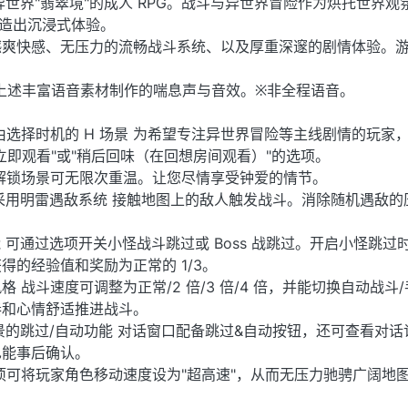
异世界"翡翠境"的成人 RPG。战斗与异世界冒险作为烘托世界观
打造出沉浸式体验。
撼爽快感、无压力的流畅战斗系统、以及厚重深邃的剧情体验。
用上述丰富语音素材制作的喘息声与音效。※非全程语音。
自由选择时机的 H 场景 为希望专注异世界冒险等主线剧情的玩家
立即观看"或"稍后回味（在回想房间观看）"的选项。
解锁场景可无限次重温。让您尽情享受钟爱的情节。
采用明雷遇敌系统 接触地图上的敌人触发战斗。消除随机遇敌的
功能 可通过选项开关小怪战斗跳过或 Boss 战跳过。开启小怪跳过
得的经验值和奖励为正常的 1/3。
 战斗速度可调整为正常/2 倍/3 倍/4 倍，并能切换自动战斗
奏和心情舒适推进战斗。
景的跳过/自动功能 对话窗口配备跳过&自动按钮，还可查看对话
也能事后确认。
项可将玩家角色移动速度设为"超高速"，从而无压力驰骋广阔地