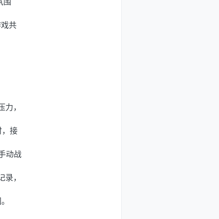
氛围
游戏共
，
压力，
时，接
/手动战
记录，
图。