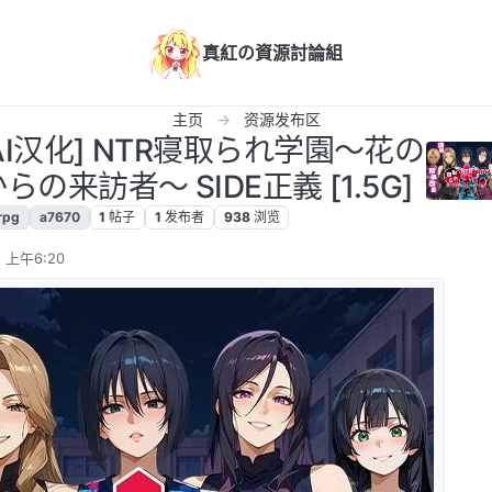
真紅の資源討論組
主页
资源发布区
C/AI汉化] NTR寝取られ学園〜花の
来訪者〜 SIDE正義 [1.5G]
rpg
a7670
1
帖子
1
发布者
938
浏览
 上午6:20