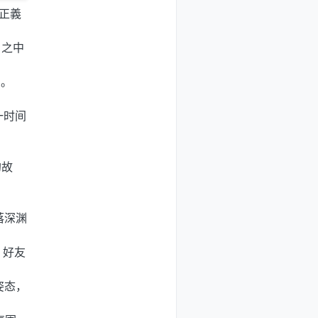
E正義
』之中
增。
一时间
的故
落深渊
、好友
姿态，