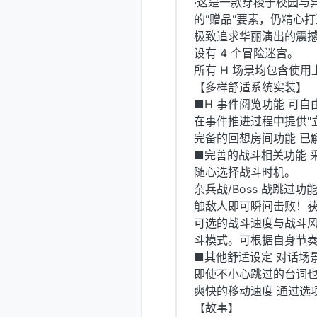
·这是一款穿梭于校园与
的"赠品"要素，仍精心
极致追求华丽演出的震
设有 4 个冒险迷宫。
所有 H 场景均包含使
【多样舒适系统实装】
■H 事件阅览功能 可
在事件推进过程中提供"
完备的回想房间功能 已
■完善的战斗相关功能 
随心选择战斗时机。
杂兵战/Boss 战跳过
触敌人即可瞬间击败！获
可选的战斗速度与战斗风格
斗模式。可根据自身节
■其他舒适设定 对话场
即使不小心跳过的台词
爽快的移动速度 通过选
【故事】