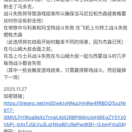
射击了马多克，
战斗失败将导致游戏结束所以确保当马尼拉和杰森拯救格蕾
丝时你没有射击他）
在地铁中与利奥和玛戈特战斗失败 在飞机上与特工战斗失败
牺牲杰森
（此选项将在结局开始时触发不同的场景，因为杰森已死）
在与山姆大叔会面之前，
在岛上与士兵战斗失败在与山姆大叔一起与西蒙战斗时几乎
每场战斗都会失败
（其中一些会触发游戏结束，只需赢得那场战斗，然后输掉
下一场）
2025.11.27
加密链接；
https://linkenc.net/m0DwktvNNucHmRw4fRBDQi5xzNr
9T7-
iXMVLFH1Kqa9eXz7rngjLKdj2R8PW4nUsjH9iEgZY5Yz0
VbPj.-bXxTJQLVu3Lql16jq8EU9ePwdKB1~G.bmFniuDA
!
密码：Arturo