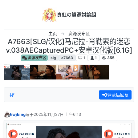
跳转至内容
真紅の資源討論組
主页
资源发布区
A7663[SLG/汉化]马尼拉-肖勒索的迷恋
v.038AECapturedPC+安卓汉化版[6.1G]
资源发布区
slg
a7663
1
1
355
登录后回复
hwjking
写于
2025年11月27日 上午6:13
最后由 编辑
离线