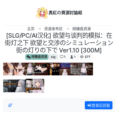
跳转至内容
真紅の資源討論組
主页
资源发布区
网赚盘资源
[SLG/PC/AI汉化] 欲望与谈判的模拟：在
街灯之下 欲望と交渉のシミュレーション
街の灯りの下で Ver1.10 [300M]
网赚盘资源
slg
1
1
377
登录后回复