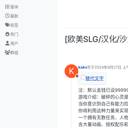
跳转至内容
版块
最新
标签
热门
[欧美SLG/汉化/沙盒
用户
群组
kakx
写于
2024年9月27日 上午
K
最后由 编辑
离线
注：默认金钱已设999
游戏介绍：破碎的心灵
当你意识到自己有能力
你将利用这种力量来实
一个拥有无数任务、人物、
含大量动画、授权配乐