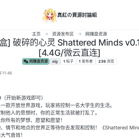
真紅の資源討論組
主页
资源发布区
网赚盘资源
] 破碎的心灵 Shattered Minds v
[4.4G/微云直连]
网赚盘资源
slg
1
帖子
1
发布者
239
浏览
11:46
99（开始新游戏即可）
是一款开放世界游戏，玩家将控制一名大学生的生活。
控制他人的思想时，你的正常生活就被打乱了。
现你所有的梦想、愿望和愿望！
情节和地点的世界正等待你去发现和控制！《Shattered Min
和大气音效！