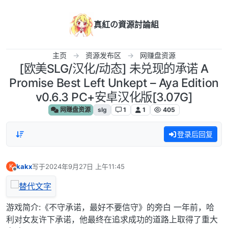
跳转至内容
真紅の資源討論組
主页
资源发布区
网赚盘资源
[欧美SLG/汉化/动态] 未兑现的承诺 A
Promise Best Left Unkept – Aya Edition
v0.6.3 PC+安卓汉化版[3.07G]
网赚盘资源
slg
1
1
405
登录后回复
kakx
写于
2024年9月27日 上午11:45
K
最后由 编辑
离线
游戏简介:《不守承诺，最好不要信守》的旁白 一年前，哈
利对女友许下承诺，他最终在追求成功的道路上取得了重大