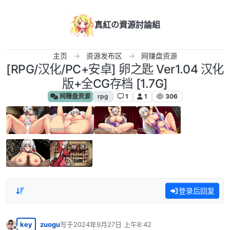
跳转至内容
真紅の資源討論組
主页
资源发布区
网赚盘资源
[RPG/汉化/PC+安卓] 卵之匙 Ver1.04 汉化
版+全CG存档 [1.7G]
网赚盘资源
rpg
1
1
306
登录后回复
key
zuogu
写于
2024年9月27日 上午8:42
最后由 编辑