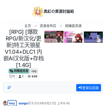
跳转至内容
真紅の資源討論組
主页
资源发布区
网赚盘资源
[RPG] [爆款
RPG/新汉化/更
新]特工天狼星
V1.04+DLC1 内
嵌AI汉化版+存档
[1.4G]
网赚盘资源
rpg
1
1
649
登录后回复
key
zuogu
写于
2024年9月27日 上午8:40
最后由 编辑