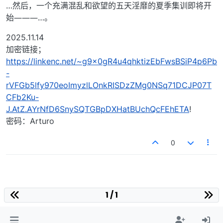
…然后，一个充满混乱和欲望的五天淫靡的夏季集训即将开
始―――…。
2025.11.14
加密链接；
https://linkenc.net/~g9x0gR4u4qhktizEbFwsBSiP4p6Pb
-
rVFGb5lfy970eoImyzlLOnkRISDzZMg0NSq71DCJP07T
CFb2Ku-
J.AtZ.AYrNfD6SnySQTGBpDXHatBUchQcFEhETA
!
密码：Arturo
0
1 / 1