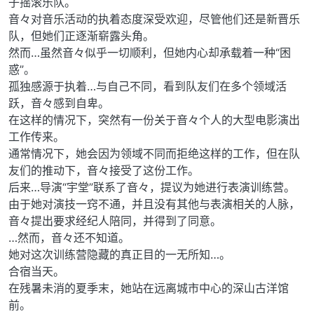
子摇滚乐队。
音々对音乐活动的执着态度深受欢迎，尽管他们还是新晋乐
队，但她们正逐渐崭露头角。
然而…虽然音々似乎一切顺利，但她内心却承载着一种“困
惑”。
孤独感源于执着…与自己不同，看到队友们在多个领域活
跃，音々感到自卑。
在这样的情况下，突然有一份关于音々个人的大型电影演出
工作传来。
通常情况下，她会因为领域不同而拒绝这样的工作，但在队
友们的推动下，音々接受了这份工作。
后来…导演“宇堂”联系了音々，提议为她进行表演训练营。
由于她对演技一窍不通，并且没有其他与表演相关的人脉，
音々提出要求经纪人陪同，并得到了同意。
…然而，音々还不知道。
她对这次训练营隐藏的真正目的一无所知…。
合宿当天。
在残暑未消的夏季末，她站在远离城市中心的深山古洋馆
前。