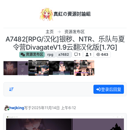
跳转至内容
真紅の資源討論組
主页
资源发布区
A7482[RPG/汉化]银秽、NTR、乐队与夏
令营DivagateV1.9云翻汉化版[1.7G]
资源发布区
rpg
a7482
1
1
643
登录后回复
hwjking
写于
2025年11月14日 上午6:12
最后由 编辑
在线