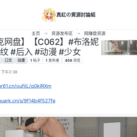
真紅の資源討論組
主页
资源发布区
网赚盘资源
克网盘】【C062】#布洛妮
淫纹 #后入 #动漫 #少女
口交
动漫
1
帖子
1
发布者
459
浏览
 下午2:38
qr61.cn/oufiiL/q0klRXm
.quark.cn/s/9f14b4f527fe