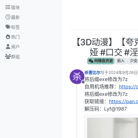
跳转至内容
版块
最新
标签
热门
【3D动漫】‎【夸
用户
娅 #口交 #
群组
网赚盘资源
后入
少女
杀害比尔
写于
2024年9月26日
杀
最后由 编辑
将后缀exe修改为7z
离线
自用机场推荐：
https://
将后缀exe修改为7z
获取链接：
https://pan
解压码：Lyf@1987