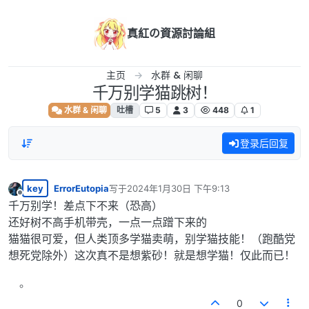
跳转至内容
真紅の資源討論組
主页
水群 & 闲聊
千万别学猫跳树！
水群 & 闲聊
吐槽
5
3
448
1
登录后回复
key
ErrorEutopia
写于
2024年1月30日 下午9:13
最后由 编辑
离线
千万别学！差点下不来（恐高）
还好树不高手机带壳，一点一点蹭下来的
猫猫很可爱，但人类顶多学猫卖萌，别学猫技能！（跑酷党
想死党除外）这次真不是想紫砂！就是想学猫！仅此而已！
0