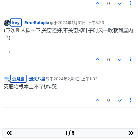
0
key
ErrorEutopia
写于
2024年1月31日 上午8:23
最后由 编辑
离线
(下次叫人砍一下,关窗还好,不关窗掉叶子时风一吹就到屋内
鸟)
0
近月厨
迷失八度
写于
2024年2月1日 上午1:02
最后由 编辑
离线
死肥宅根本上不了树#哭
0
1 / 5