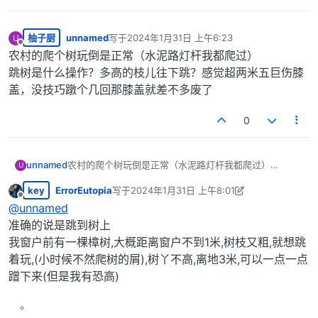
柚子厨
unnamed
写于
2024年1月31日 上午6:23
U
最后由 编辑
离线
农村的爬个树玩倒是正常（水泥路灯杆我都爬过）
跳树是什么操作？多高的枝儿往下跳？感觉超两米五巨伤膝
盖，没技巧蹾个几回那膝盖就差不多废了
0
unnamed
农村的爬个树玩倒是正常（水泥路灯杆我都爬过）
U
跳树是什么操作？多高的枝儿往下跳？感觉超两米五巨伤
key
ErrorEutopia
写于
2024年1月31日 上午8:01
膝盖，没技巧蹾个几回那膝盖就差不多废了
最后由 ErrorEutopia 编辑
2024年1月31日 上午2:
离线
@
unnamed
准确的说是跳到树上
我窗户前有一棵樟树,大概距离窗户不到1米,树枝又粗,就想跳
着玩,(小时候不然爬树的屑),树丫不高,离地3米,可以一点一点
蹭下来(但是我有恐高)