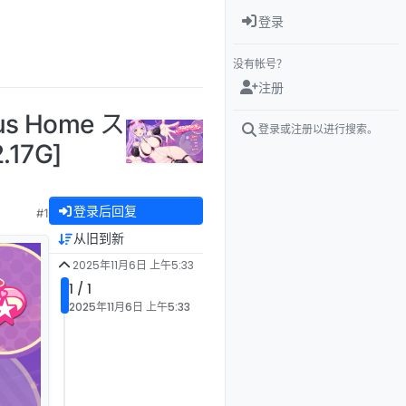
登录
没有帐号？
注册
s Home ス
登录或注册以进行搜索。
17G]
登录后回复
#1
从旧到新
2025年11月6日 上午5:33
1 / 1
2025年11月6日 上午5:33