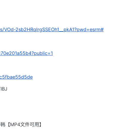
om/s/VOd-2sb2HRqlrgSSEOh1__pkA1?pwd=esrm#
/6c70e201a55b4?public=1
s/c5fbae55d5de
BJ
韩【MP4文件可用】