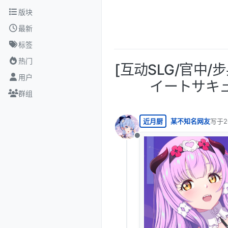
跳转至内容
版块
最新
标签
热门
[互动SLG/官中/步兵
用户
イートサキュバ
群组
近月厨
某不知名网友
写于
2
最后由
离线