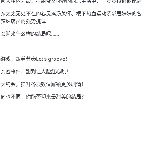
。两人相依为命，在甜蜜又微妙的同居生活中，一步步拉近彼此
房东太太无处不在的心灵鸡汤关怀、楼下热血运动系邻居妹妹的
店辣妹店员的强势挑逗
会迎来什么样的结局呢……
，跟着节奏Let’s groove！
启亲密事件，甜到让人脸红心跳！
聊天约会，提升各项数值解锁更多剧情！
走向也不同，你能否迎来最甜美的结局？