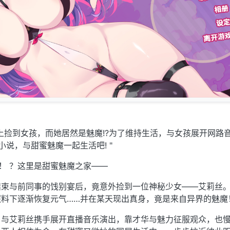
上捡到女孩，而她居然是魅魔!?为了维持生活，与女孩展开网路
小说，与甜蜜魅魔一起生活吧! "
！ ？这里是甜蜜魅魔之家——
结束与前同事的饯别宴后，竟意外捡到一位神秘少女——艾莉丝
照料下逐渐恢复元气……并在某天现出真身，竟是来自异界的魅魔
角与艾莉丝携手展开直播音乐演出，靠才华与魅力征服观众，也