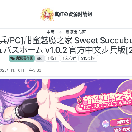
真紅の資源討論組
主页
资源发布区
/PC]甜蜜魅魔之家 Sweet Succubu
スホーム v1.0.2 官方中文步兵版[2.
资源发布区
slg
1
帖子
1
发布者
515
浏览
025年11月6日 上午5:33
 编辑