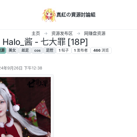
真紅の資源討論組
主页
资源发布区
网赚盘资源
Halo_酱 - 七大罪 [18P]
资源
美女
丝足
cos
足控
1
帖子
1
发布者
466
浏览
24年9月26日 下午12:38
编辑