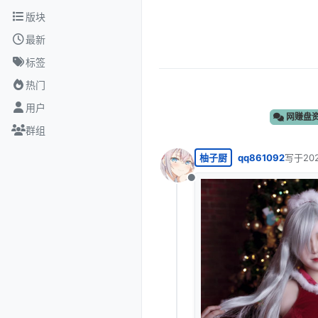
跳转至内容
版块
最新
标签
热门
用户
网赚盘
群组
柚子厨
qq861092
写于
20
最后由 
离线