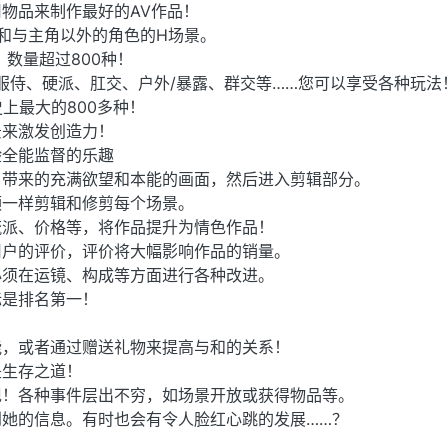
物品来制作最好的AV作品！
 和与主角以外的角色的H场景。
 数量超过800种！
、服侍、硬派、肛交、户外/暴露、群交等……您可以享受各种玩法
史上最大的800多种！
景来激发创造力！
验全能监督的乐趣
角带来的充满欲望和本能的画面，然后进入剪辑部分。
频一样剪辑和修剪每个场景。
流派、价格等，将作品提升为情色作品！
用户的评价，评价将大幅影响作品的销量。
必须在运镜、构成等方面进行各种改进。
标是排名第一！
能，或者通过赠送礼物来提高与和的关系！
是生存之道！
现！各种事件层出不穷，如场景开放或获得物品等。
她的信息。有时也会有令人脸红心跳的发展……？