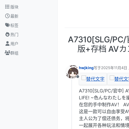
跳转至内容
版块
最新
标签
热门
A7310[SLG/
用户
版+存档 AVカ
群组
hwjking
写于
2025年11月4日 
最后由 编辑
离线
A7310[SLG/PC/官
LIFE! ~色んなわたしを
在您的手中制作AV！ A
这是一款可以自由享受A
主人公为了偿还债务，
一起展开各种玩法和情