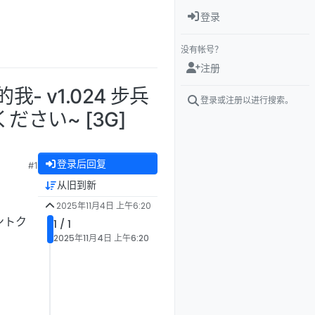
登录
没有帐号？
注册
- v1.024 步兵
登录或注册以进行搜索。
ださい~ [3G]
登录后回复
#1
从旧到新
2025年11月4日 上午6:20
カントク
1 / 1
2025年11月4日 上午6:20