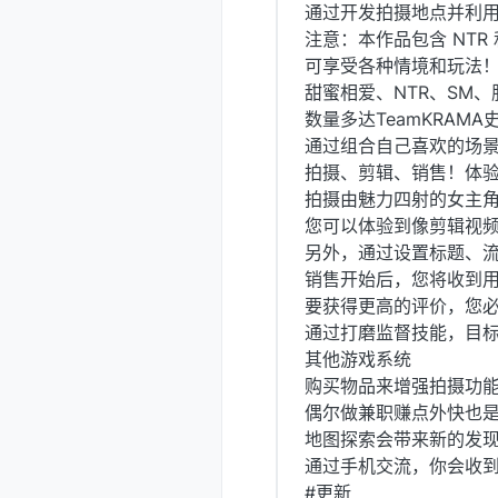
通过开发拍摄地点并利用
注意：本作品包含 NTR
可享受各种情境和玩法！
甜蜜相爱、NTR、SM
数量多达TeamKRAMA
通过组合自己喜欢的场
拍摄、剪辑、销售！体
拍摄由魅力四射的女主
您可以体验到像剪辑视
另外，通过设置标题、
销售开始后，您将收到
要获得更高的评价，您
通过打磨监督技能，目
其他游戏系统
购买物品来增强拍摄功
偶尔做兼职赚点外快也
地图探索会带来新的发
通过手机交流，你会收到
#更新