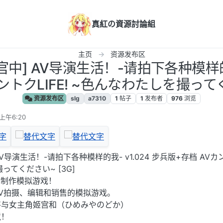
真紅の資源討論組
主页
资源发布区
PC/官中] AV导演生活！-请拍下各种模样的我
ントクLIFE! ~色んなわたしを撮ってく
资源发布区
slg
a7310
1
帖子
1
发布者
976
浏览
上午6:20
中] AV导演生活！-请拍下各种模样的我- v1.024 步兵版+存档 AV
撮ってください~ [3G]
V制作模拟游戏！
V拍摄、编辑和销售的模拟游戏。
将与女主角姬宫和（ひめみやのどか）
境！