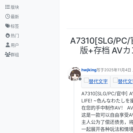
跳转至内容
版块
最新
标签
热门
A7310[SLG/
用户
版+存档 AVカ
群组
hwjking
写于
2025年11月4日 
最后由 编辑
离线
A7310[SLG/PC/官
LIFE! ~色んなわたしを
在您的手中制作AV！ A
这是一款可以自由享受A
主人公为了偿还债务，
一起展开各种玩法和情