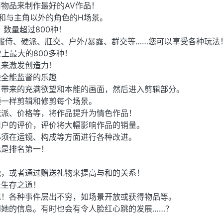
物品来制作最好的AV作品！
 和与主角以外的角色的H场景。
 数量超过800种！
、服侍、硬派、肛交、户外/暴露、群交等……您可以享受各种玩法
史上最大的800多种！
景来激发创造力！
验全能监督的乐趣
角带来的充满欲望和本能的画面，然后进入剪辑部分。
频一样剪辑和修剪每个场景。
流派、价格等，将作品提升为情色作品！
用户的评价，评价将大幅影响作品的销量。
必须在运镜、构成等方面进行各种改进。
标是排名第一！
能，或者通过赠送礼物来提高与和的关系！
是生存之道！
现！各种事件层出不穷，如场景开放或获得物品等。
她的信息。有时也会有令人脸红心跳的发展……？