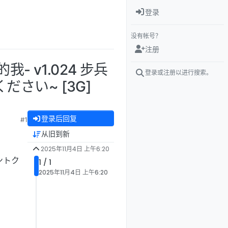
登录
没有帐号？
注册
- v1.024 步兵
登录或注册以进行搜索。
ださい~ [3G]
登录后回复
#1
从旧到新
2025年11月4日 上午6:20
カントク
1 / 1
2025年11月4日 上午6:20