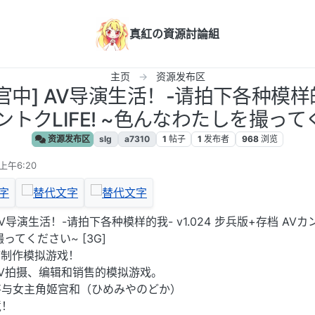
真紅の資源討論組
主页
资源发布区
PC/官中] AV导演生活！-请拍下各种模样的我
ントクLIFE! ~色んなわたしを撮ってく
资源发布区
slg
a7310
1
帖子
1
发布者
968
浏览
上午6:20
中] AV导演生活！-请拍下各种模样的我- v1.024 步兵版+存档 AV
撮ってください~ [3G]
V制作模拟游戏！
V拍摄、编辑和销售的模拟游戏。
将与女主角姬宫和（ひめみやのどか）
境！