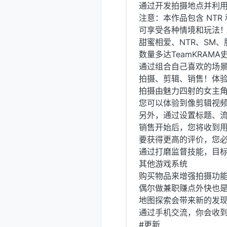
通过开发拍摄地点并利用
注意：本作品包含 NTR
可享受各种情境和玩法！
甜蜜相爱、NTR、SM
数量多达TeamKRAMA
通过组合自己喜欢的场
拍摄、剪辑、销售！体
拍摄由魅力四射的女主
您可以体验到像剪辑视
另外，通过设置标题、
销售开始后，您将收到
要获得更高的评价，您
通过打磨监督技能，目
其他游戏系统
购买物品来增强拍摄功
偶尔做兼职赚点外快也
地图探索会带来新的发
通过手机交流，你会收到
#更新