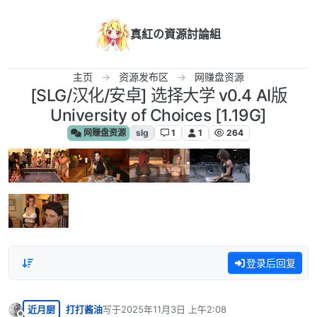
跳转至内容
真紅の資源討論組
主页
资源发布区
网赚盘资源
[SLG/汉化/安卓] 选择大学 v0.4 AI版
University of Choices [1.19G]
网赚盘资源
slg
1
1
264
登录后回复
近月厨
打打酱油
写于
2025年11月3日 上午2:08
最后由 编辑